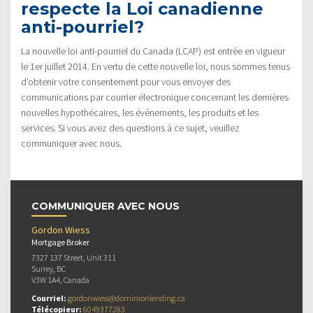
respecte la Loi canadienne
anti-pourriel?
La nouvelle loi anti-pourriel du Canada (LCAP) est entrée en vigueur
le 1er juillet 2014. En vertu de cette nouvelle loi, nous sommes tenus
d’obtenir votre consentement pour vous envoyer des
communications par courrier électronique concernant les dernières
nouvelles hypothécaires, les événements, les produits et les
services. Si vous avez des questions à ce sujet, veuillez
communiquer avec nous.
COMMUNIQUER AVEC NOUS
Gordon Wiess
Mortgage Broker
7327 137 Street, Unit 311
Surrey, BC
V3W 1A4, Canada
Courriel:
gordonwiess@dominionlending.ca
Télécopieur:
6049377283