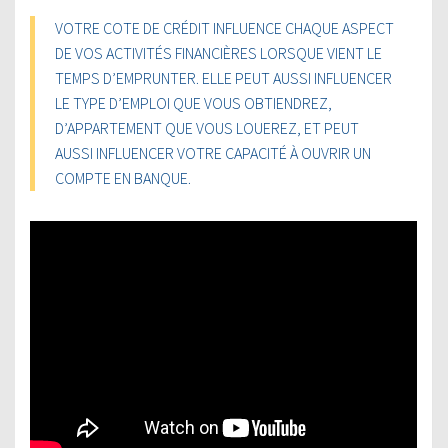
VOTRE COTE DE CRÉDIT INFLUENCE CHAQUE ASPECT
DE VOS ACTIVITÉS FINANCIÈRES LORSQUE VIENT LE
TEMPS D’EMPRUNTER. ELLE PEUT AUSSI INFLUENCER
LE TYPE D’EMPLOI QUE VOUS OBTIENDREZ,
D’APPARTEMENT QUE VOUS LOUEREZ, ET PEUT
AUSSI INFLUENCER VOTRE CAPACITÉ À OUVRIR UN
COMPTE EN BANQUE.