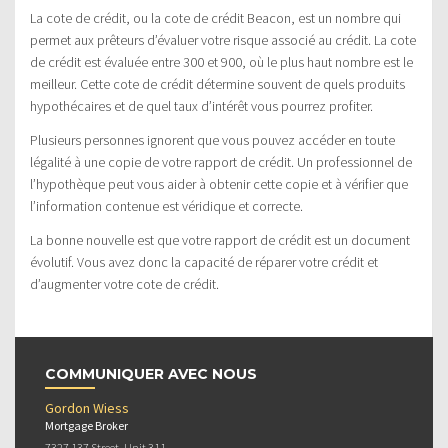
La cote de crédit, ou la cote de crédit Beacon, est un nombre qui
permet aux prêteurs d’évaluer votre risque associé au crédit. La cote
de crédit est évaluée entre 300 et 900, où le plus haut nombre est le
meilleur. Cette cote de crédit détermine souvent de quels produits
hypothécaires et de quel taux d’intérêt vous pourrez profiter.
Plusieurs personnes ignorent que vous pouvez accéder en toute
légalité à une copie de votre rapport de crédit. Un professionnel de
l’hypothèque peut vous aider à obtenir cette copie et à vérifier que
l’information contenue est véridique et correcte.
La bonne nouvelle est que votre rapport de crédit est un document
évolutif. Vous avez donc la capacité de réparer votre crédit et
d’augmenter votre cote de crédit.
COMMUNIQUER AVEC NOUS
Gordon Wiess
Mortgage Broker
7327 137 Street, Unit 311